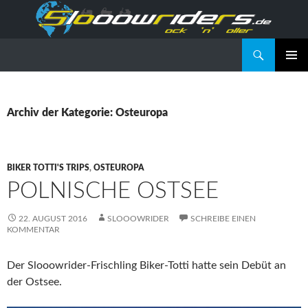
Suchen
Slooowriders – Rock 'n' Roller
SPRINGE
PRIMÄR
ZUM
MENÜ
INHALT
Archiv der Kategorie: Osteuropa
BIKER TOTTI'S TRIPS
,
OSTEUROPA
POLNISCHE OSTSEE
22. AUGUST 2016
SLOOOWRIDER
SCHREIBE EINEN
KOMMENTAR
Der Slooowrider-Frischling Biker-Totti hatte sein Debüt an
der Ostsee.