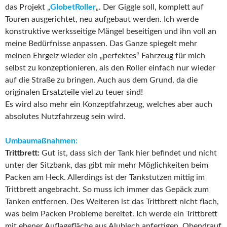
das Projekt „
GlobetRoller
„. Der Giggle soll, komplett auf
Touren ausgerichtet, neu aufgebaut werden. Ich werde
konstruktive werksseitige Mängel beseitigen und ihn voll an
meine Bedürfnisse anpassen. Das Ganze spiegelt mehr
meinen Ehrgeiz wieder ein „perfektes“ Fahrzeug für mich
selbst zu konzeptionieren, als den Roller einfach nur wieder
auf die Straße zu bringen. Auch aus dem Grund, da die
originalen Ersatzteile viel zu teuer sind!
Es wird also mehr ein Konzeptfahrzeug, welches aber auch
absolutes Nutzfahrzeug sein wird.
Umbaumaßnahmen:
Trittbrett:
Gut ist, dass sich der Tank hier befindet und nicht
unter der Sitzbank, das gibt mir mehr Möglichkeiten beim
Packen am Heck. Allerdings ist der Tankstutzen mittig im
Trittbrett angebracht. So muss ich immer das Gepäck zum
Tanken entfernen. Des Weiteren ist das Trittbrett nicht flach,
was beim Packen Probleme bereitet. Ich werde ein Trittbrett
mit ebener Auflagefläche aus Alublech anfertigen. Obendrauf