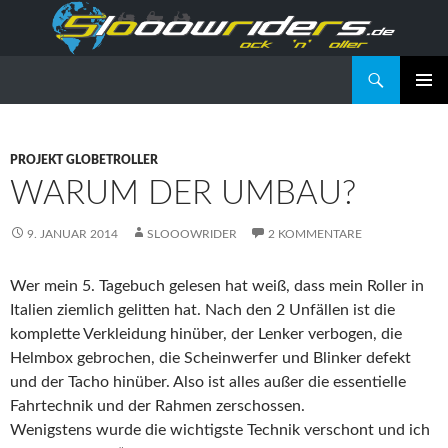
Suchen
Slooowriders – Rock 'n' Roller
SPRINGE
PRIMÄR
ZUM
MENÜ
INHALT
PROJEKT GLOBETROLLER
WARUM DER UMBAU?
9. JANUAR 2014
SLOOOWRIDER
2 KOMMENTARE
Wer mein 5. Tagebuch gelesen hat weiß, dass mein Roller in
Italien ziemlich gelitten hat. Nach den 2 Unfällen ist die
komplette Verkleidung hinüber, der Lenker verbogen, die
Helmbox gebrochen, die Scheinwerfer und Blinker defekt
und der Tacho hinüber. Also ist alles außer die essentielle
Fahrtechnik und der Rahmen zerschossen.
Wenigstens wurde die wichtigste Technik verschont und ich