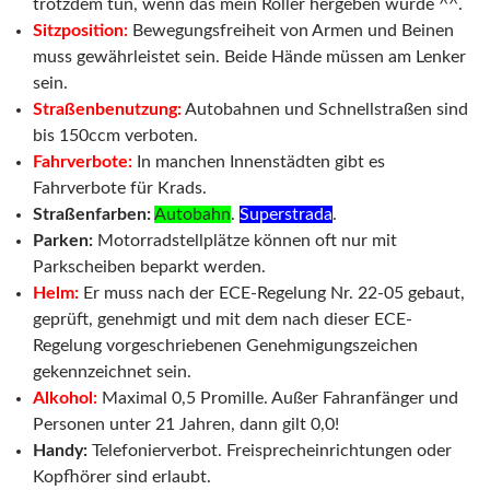
trotzdem tun, wenn das mein Roller hergeben würde ^^.
Sitzposition:
Bewegungsfreiheit von Armen und Beinen
muss gewährleistet sein. Beide Hände müssen am Lenker
sein.
Straßenbenutzung:
Autobahnen und Schnellstraßen sind
bis 150ccm verboten.
Fahrverbote:
In manchen Innenstädten gibt es
Fahrverbote für Krads.
Straßenfarben:
Autobahn
.
Superstrada
.
Parken:
Motorradstellplätze können oft nur mit
Parkscheiben beparkt werden.
Helm
:
Er muss nach der ECE-Regelung Nr. 22-05 gebaut,
geprüft, genehmigt und mit dem nach dieser ECE-
Regelung vorgeschriebenen Genehmigungszeichen
gekennzeichnet sein.
Alkohol:
Maximal 0,5 Promille. Außer Fahranfänger und
Personen unter 21 Jahren, dann gilt 0,0!
Handy:
Telefonierverbot. Freisprecheinrichtungen oder
Kopfhörer sind erlaubt.